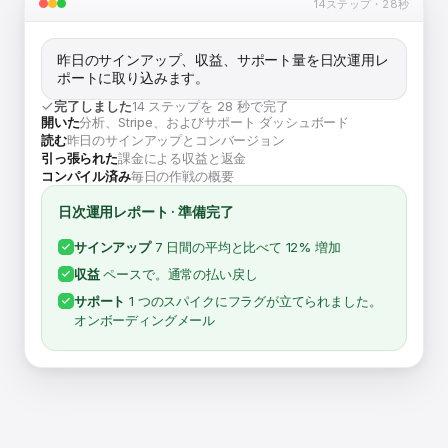
14ステップ・28秒
昨日のサインアップ、収益、サポート量を日次運用レ
ポートに取り込みます。
完了しました
14 ステップを 28 秒で完了
開いた
分析、Stripe、およびサポート ダッシュボード
読む
昨日のサインアップとコンバージョン
引っ張られた
課金による収益と返金
コンパイル済み
毎日の作戦の概要
日次運用レポート · 準備完了
サインアップ
7 日間の平均と比べて 12% 増加
収益
ペースで。通常の払い戻し
サポート
1 つのスパイクにフラグが立てられました。
オンボーディングメール