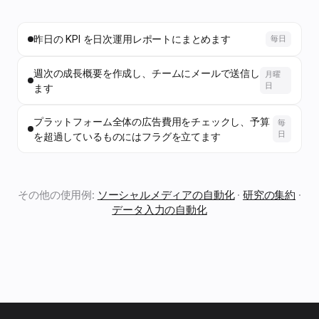
昨日の KPI を日次運用レポートにまとめます
毎日
週次の成長概要を作成し、チームにメールで送信し
月曜
日
ます
プラットフォーム全体の広告費用をチェックし、予算
毎
日
を超過しているものにはフラグを立てます
その他の使用例:
ソーシャルメディアの自動化
·
研究の集約
·
データ入力の自動化