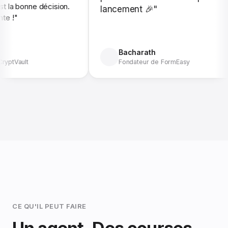
 bonne décision.
lancement 🎉"
"
Bacharath
ault
Fondateur de FormEasy
CE QU'IL PEUT FAIRE