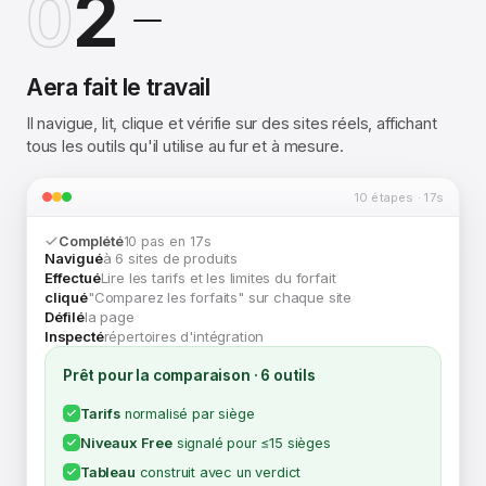
0
2
Aera fait le travail
Il navigue, lit, clique et vérifie sur des sites réels, affichant
tous les outils qu'il utilise au fur et à mesure.
10 étapes · 17s
Complété
10 pas en 17s
Navigué
à 6 sites de produits
Effectué
Lire les tarifs et les limites du forfait
cliqué
"Comparez les forfaits" sur chaque site
Défilé
la page
Inspecté
répertoires d'intégration
Prêt pour la comparaison · 6 outils
Tarifs
normalisé par siège
Niveaux Free
signalé pour ≤15 sièges
Tableau
construit avec un verdict