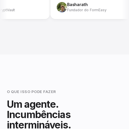
Basharath
ault
Fundador do FormEasy
O QUE ISSO PODE FAZER
Um agente.
Incumbências
intermináveis.