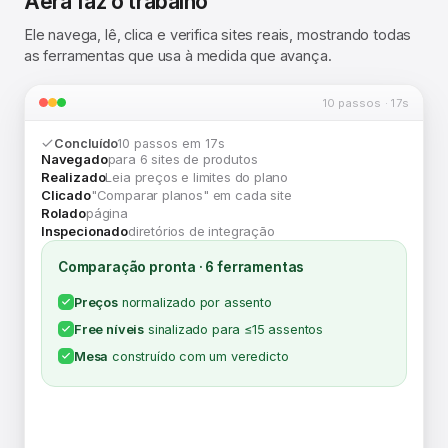
Aera faz o trabalho
Ele navega, lê, clica e verifica sites reais, mostrando todas
as ferramentas que usa à medida que avança.
10 passos · 17s
Concluído
10 passos em 17s
Navegado
para 6 sites de produtos
Realizado
Leia preços e limites do plano
Clicado
"Comparar planos" em cada site
Rolado
página
Inspecionado
diretórios de integração
Comparação pronta · 6 ferramentas
Preços
normalizado por assento
Free níveis
sinalizado para ≤15 assentos
Mesa
construído com um veredicto