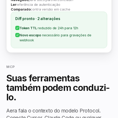
Ler
referência de autenticação
Comparado
contra versão em cache
Diff pronto · 2 alterações
Token TTL
reduzido de 24h para 12h
Novo escopo
necessário para gravações de
webhook
MCP
Suas ferramentas
também podem conduzi-
lo.
Aera fala o contexto do modelo Protocol.
Conecte Cursor, Claude Code ou qualquer